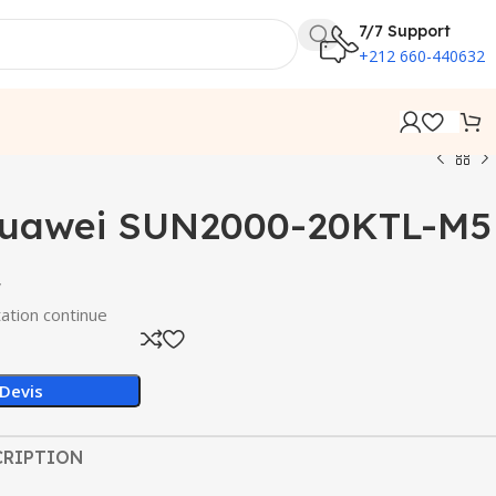
7/7 Support
+212 660-440632
Huawei SUN2000-20KTL-M5
V
tation continue
Devis
CRIPTION