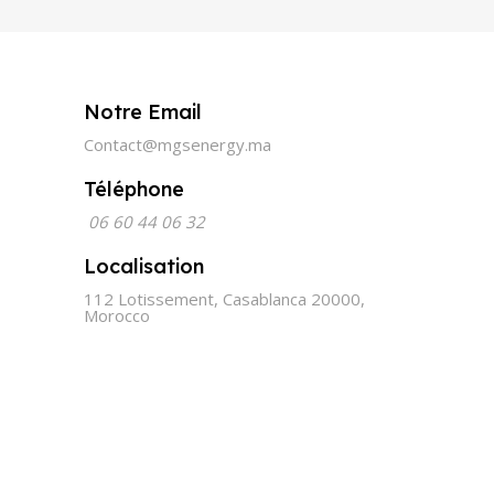
Notre Email
Contact@mgsenergy.ma
Téléphone
06 60 44 06 32
Localisation
112 Lotissement, Casablanca 20000,
Morocco
Made with Love