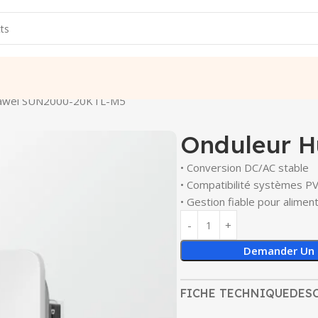
uawei SUN2000-20KTL-M5
Onduleur 
• Conversion DC/AC stable
• Compatibilité systèmes P
• Gestion fiable pour alimen
Demander Un 
FICHE TECHNIQUE
DES