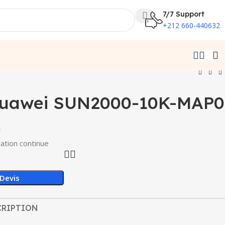
7/7 Support
+212 660-440632
Huawei SUN2000-10K-MAP0
V
tation continue
Devis
CRIPTION