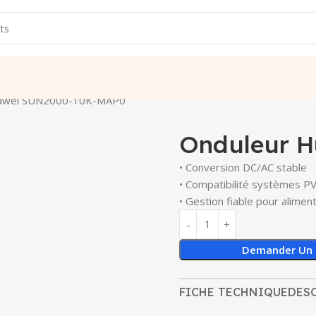
uawei SUN2000-10K-MAP0
Onduleur 
• Conversion DC/AC stable
• Compatibilité systèmes P
• Gestion fiable pour alimen
Demander Un 
FICHE TECHNIQUE
DES