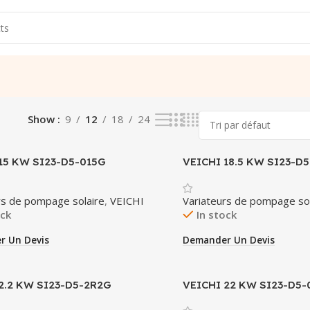
Show
9
12
18
24
15 KW SI23-D5-015G
VEICHI 18.5 KW SI23-D
rs de pompage solaire
,
VEICHI
Variateurs de pompage sol
ock
In stock
r Un Devis
Demander Un Devis
2.2 KW SI23-D5-2R2G
VEICHI 22 KW SI23-D5-