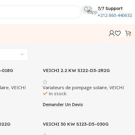
7/7 Support
+212 660-440632
5-018G
VEICHI 2.2 KW SI22-D3-2R2G
aire
,
VEICHI
Variateurs de pompage solaire
,
VEICHI
In stock
Demander Un Devis
022G
VEICHI 30 KW SI23-D5-030G