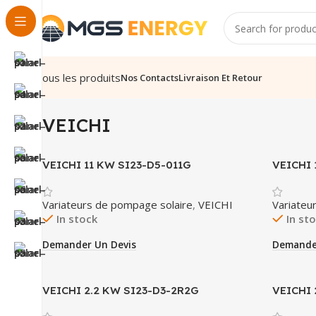
Tous les produits
Nos Contacts
Livraison Et Retour
VEICHI
VEICHI 11 KW SI23-D5-011G
VEICHI 
Variateurs de pompage solaire
,
VEICHI
Variateu
In stock
In st
Demander Un Devis
Demande
VEICHI 2.2 KW SI23-D3-2R2G
VEICHI 