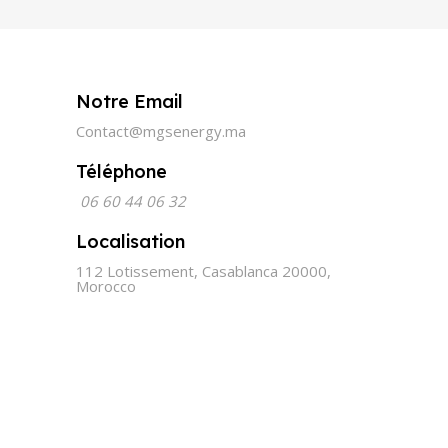
Notre Email
Contact@mgsenergy.ma
Téléphone
06 60 44 06 32
Localisation
112 Lotissement, Casablanca 20000,
Morocco
Made with Love