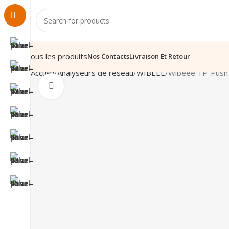
Tous les produits
Nos Contacts
Livraison Et Retour
Accueil
Analyseurs de réseau
WIBEEE
Wibeee TP-Push
Click to enlarge