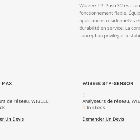
Wibeee TP-Push 32 est conçu
fonctionnement fiable. Équ
applications résidentielles et
durabilité en service. La conc
conception privilégie la stabi
 MAX
WIBEEE STP-SENSOR
urs de réseau
,
WIBEEE
Analyseurs de réseau
,
WI
ock
In stock
r Un Devis
Demander Un Devis