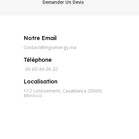
Demander Un Devis
Notre Email
Contact@mgsenergy.ma
Téléphone
06 60 44 06 32
Localisation
112 Lotissement, Casablanca 20000,
Morocco
Made with Love