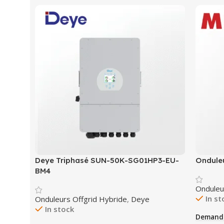
Deye Triphasé SUN-50K-SG01HP3-EU-
Ondule
BM4
Onduleu
In st
Onduleurs Offgrid Hybride
,
Deye
In stock
Demande